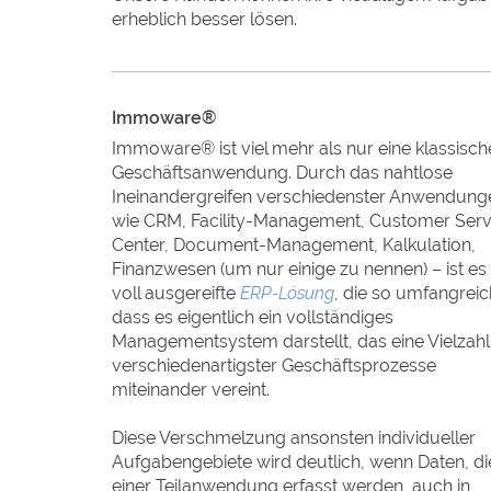
erheblich besser lösen.
Immoware®
Immoware® ist viel mehr als nur eine klassisch
Geschäftsanwendung. Durch das nahtlose
Ineinandergreifen verschiedenster Anwendung
wie CRM, Facility-Management, Customer Serv
Center, Document-Management, Kalkulation,
Finanzwesen (um nur einige zu nennen) – ist es
voll ausgereifte
ERP-Lösung
, die so umfangreich
dass es eigentlich ein vollständiges
Managementsystem darstellt, das eine Vielzahl
verschiedenartigster Geschäftsprozesse
miteinander vereint.
Diese Verschmelzung ansonsten individueller
Aufgabengebiete wird deutlich, wenn Daten, die
einer Teilanwendung erfasst werden, auch in